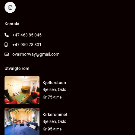
Kontakt
+47 463 85 045
+47 950 78 801
ovairnorway@gmail.com
Utvalgte rom
Kjellerstuen
Bjølsen
,
Oslo
Kr 75
/time
Kirkerommet
Bjølsen
,
Oslo
Kr 95
/time