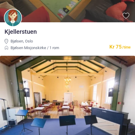
Kjellerstuen
Bjølsen
,
Oslo
Kr 75
/time
Bjølsen Misjonskirke
/
1 rom