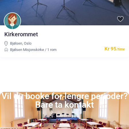
Kirkerommet
Bjølsen
,
Oslo
Kr 95
/time
Bjølsen Misjonskirke
/
1 rom
Vil du booke for lengre perioder?
Bare ta kontakt