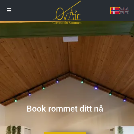
Book rommet ditt nå