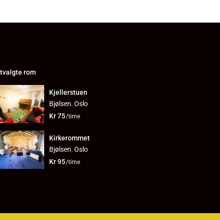
tvalgte rom
Kjellerstuen
Bjølsen
,
Oslo
Kr 75
/time
Kirkerommet
Bjølsen
,
Oslo
Kr 95
/time