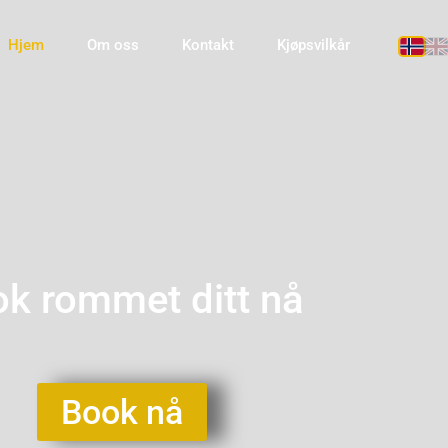
Hjem
Om oss
Kontakt
Kjøpsvilkår
k rommet ditt nå
Book nå