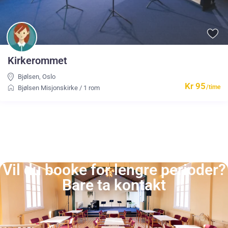
Kirkerommet
Bjølsen
,
Oslo
Kr 95
/time
Bjølsen Misjonskirke
/
1 rom
Vil du booke for lengre perioder?
Bare ta kontakt