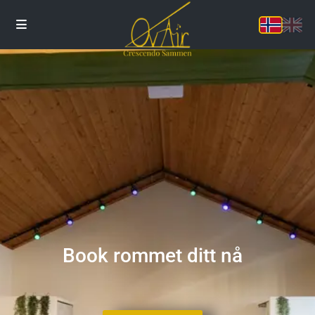
Book rommet ditt nå