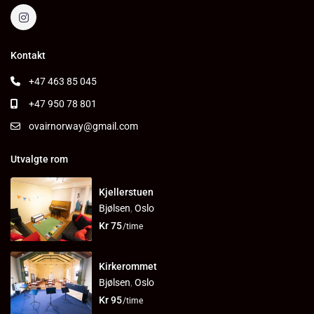
Kontakt
+47 463 85 045
+47 950 78 801
ovairnorway@gmail.com
Utvalgte rom
Kjellerstuen
Bjølsen
,
Oslo
Kr 75
/time
Kirkerommet
Bjølsen
,
Oslo
Kr 95
/time