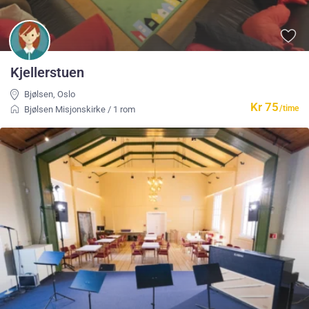
Kjellerstuen
Bjølsen
,
Oslo
Kr 75
/time
Bjølsen Misjonskirke
/
1 rom