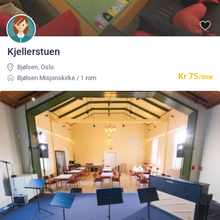
Kjellerstuen
Bjølsen
,
Oslo
Kr 75
/time
Bjølsen Misjonskirke
/
1 rom