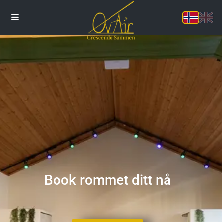
Book rommet ditt nå