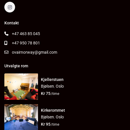
Kontakt
+47 463 85 045
+47 950 78 801
ovairnorway@gmail.com
Utvalgte rom
Kjellerstuen
Bjølsen
,
Oslo
Kr 75
/time
Kirkerommet
Bjølsen
,
Oslo
Kr 95
/time