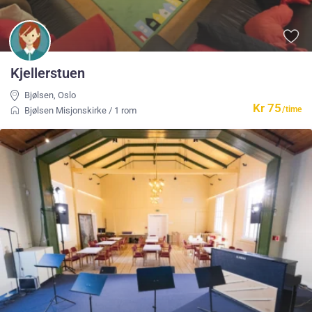
Kjellerstuen
Bjølsen
,
Oslo
Kr 75
/time
Bjølsen Misjonskirke
/
1 rom