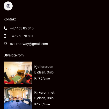
Kontakt
+47 463 85 045
+47 950 78 801
ovairnorway@gmail.com
Utvalgte rom
Kjellerstuen
Bjølsen
,
Oslo
Kr 75
/time
Kirkerommet
Bjølsen
,
Oslo
Kr 95
/time