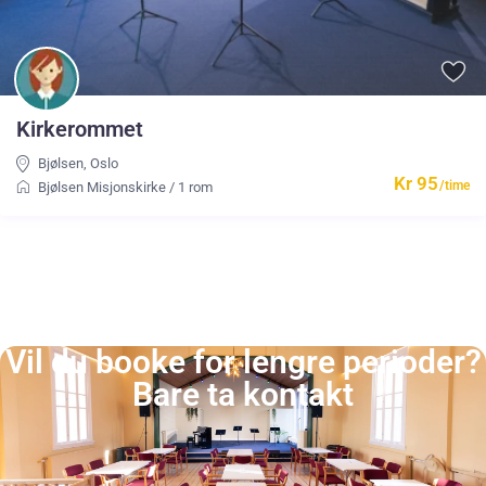
Kirkerommet
Bjølsen
,
Oslo
Kr 95
/time
Bjølsen Misjonskirke
/
1 rom
Vil du booke for lengre perioder?
Bare ta kontakt