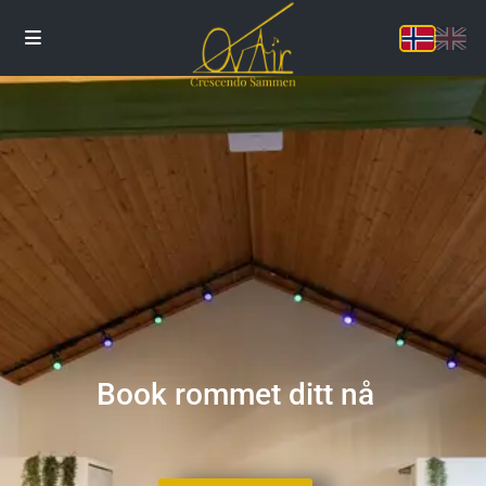
Book rommet ditt nå