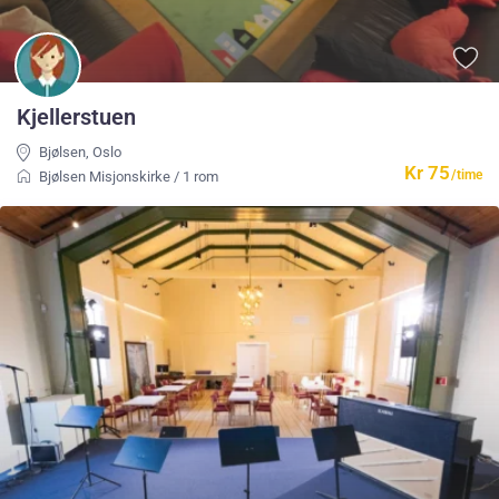
Kjellerstuen
Bjølsen
,
Oslo
Kr 75
/time
Bjølsen Misjonskirke
/
1 rom