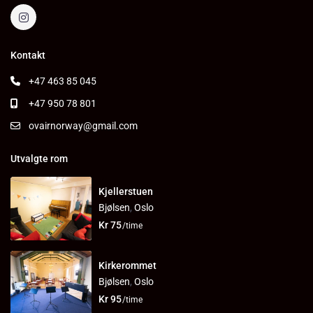
Kontakt
+47 463 85 045
+47 950 78 801
ovairnorway@gmail.com
Utvalgte rom
Kjellerstuen
Bjølsen
,
Oslo
Kr 75
/time
Kirkerommet
Bjølsen
,
Oslo
Kr 95
/time