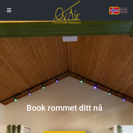
Book rommet ditt nå