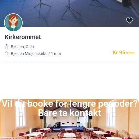
Kirkerommet
Bjølsen
,
Oslo
Kr 95
/time
Bjølsen Misjonskirke
/
1 rom
Vil du booke for lengre perioder?
Bare ta kontakt