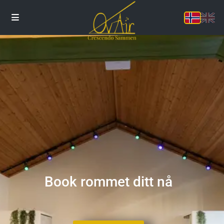
Book rommet ditt nå