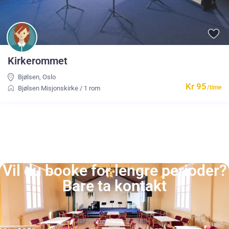
Kirkerommet
Bjølsen
,
Oslo
Kr 95
/time
Bjølsen Misjonskirke
/
1 rom
Vil du booke for lengre perioder?
Bare ta kontakt