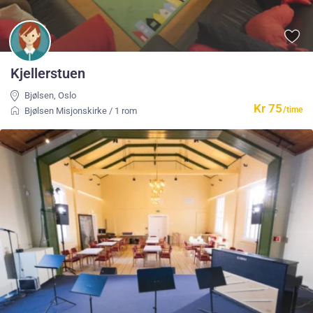
Kjellerstuen
Bjølsen
,
Oslo
Kr 75
/time
Bjølsen Misjonskirke
/
1 rom