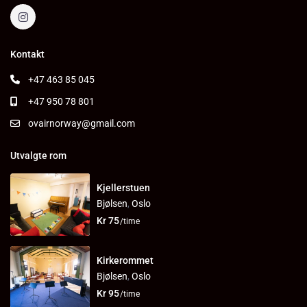
Kontakt
+47 463 85 045
+47 950 78 801
ovairnorway@gmail.com
Utvalgte rom
Kjellerstuen
Bjølsen
,
Oslo
Kr 75
/time
Kirkerommet
Bjølsen
,
Oslo
Kr 95
/time