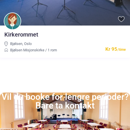
Kirkerommet
Bjølsen
,
Oslo
Kr 95
/time
Bjølsen Misjonskirke
/
1 rom
Vil du booke for lengre perioder?
Bare ta kontakt