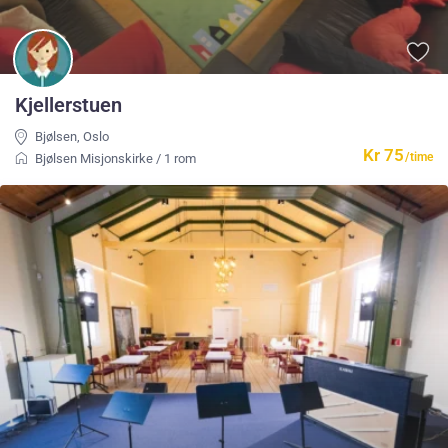
Kjellerstuen
Bjølsen
,
Oslo
Kr 75
/time
Bjølsen Misjonskirke
/
1 rom