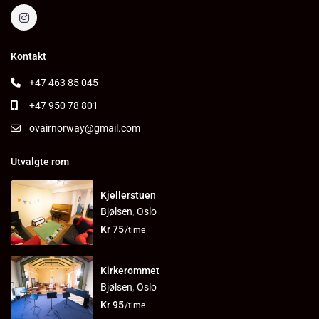
Kontakt
+47 463 85 045
+47 950 78 801
ovairnorway@gmail.com
Utvalgte rom
Kjellerstuen
Bjølsen
,
Oslo
Kr 75
/time
Kirkerommet
Bjølsen
,
Oslo
Kr 95
/time