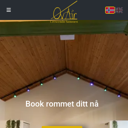
Book rommet ditt nå